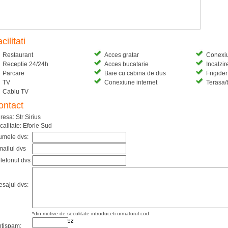
cilitati
Restaurant
Acces gratar
Conexiu
Receptie 24/24h
Acces bucatarie
Incalzir
Parcare
Baie cu cabina de dus
Frigider
TV
Conexiune internet
Terasa/
Cablu TV
ontact
resa: Str Sirius
calitate: Eforie Sud
umele dvs:
ailul dvs
lefonul dvs
sajul dvs:
*din motive de seculitate introduceti urmatorul cod
tispam: