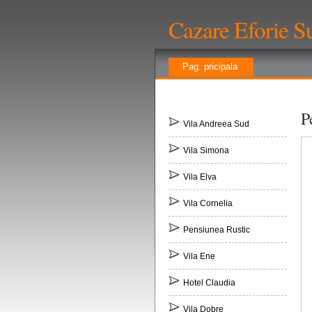
Cazare Eforie S
Pag. pricipala
P
Vila Andreea Sud
Vila Simona
Vila Elva
Vila Cornelia
Pensiunea Rustic
Vila Ene
Hotel Claudia
Vila Dobre