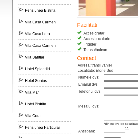
Pensiunea Bistrita
Vila Casa Carmen
Facilitati
Acces gratar
Vila Casa Loro
Acces bucatarie
Frigider
Vila Casa Carmen
Terasa/balcon
Vila Bahtiar
Contact
Adresa: transilvaniei
Hotel Splendid
Localitate: Eforie Sud
Numele dvs:
Hotel Genius
Emailul dvs
Telefonul dvs
Vila Mar
Hotel Bistrita
Mesajul dvs:
Vila Coral
*din motive de seculitat
Pensiunea Particular
Antispam: